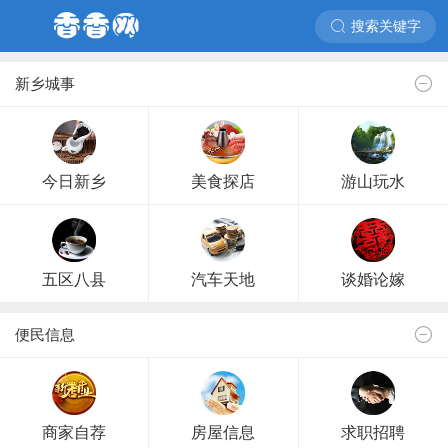
搜索关键字
新乡城事
今日新乡
美食探店
游山玩水
五区八县
汽车天地
谈婚论嫁
便民信息
商家自荐
房屋信息
求职招聘